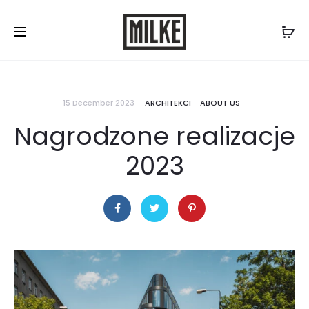
Contact us:
577 507 300
/
biuro@milke.se
15 December 2023
ARCHITEKCI
ABOUT US
Nagrodzone realizacje
2023