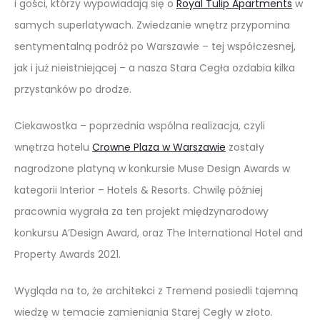
i gości, którzy wypowiadają się o
Royal Tulip Apartments
w
samych superlatywach. Zwiedzanie wnętrz przypomina
sentymentalną podróż po Warszawie – tej współczesnej,
jak i już nieistniejącej – a nasza Stara Cegła ozdabia kilka
przystanków po drodze.
Ciekawostka – poprzednia wspólna realizacja, czyli
wnętrza hotelu
Crowne Plaza w Warszawie
zostały
nagrodzone platyną w konkursie Muse Design Awards w
kategorii Interior – Hotels & Resorts. Chwilę później
pracownia wygrała za ten projekt międzynarodowy
konkursu A’Design Award, oraz The International Hotel and
Property Awards 2021.
Wygląda na to, że architekci z Tremend posiedli tajemną
wiedzę w temacie zamieniania Starej Cegły w złoto.