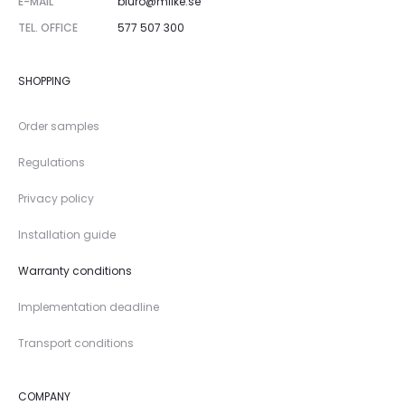
E-MAIL
biuro@milke.se
TEL. OFFICE
577 507 300
SHOPPING
Order samples
Regulations
Privacy policy
Installation guide
Warranty conditions
Implementation deadline
Transport conditions
COMPANY