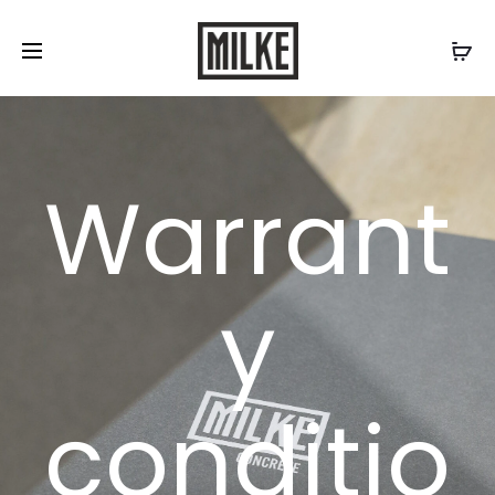
Contact us:
577 507 300
/
biuro@milke.se
Warrant
y
conditio