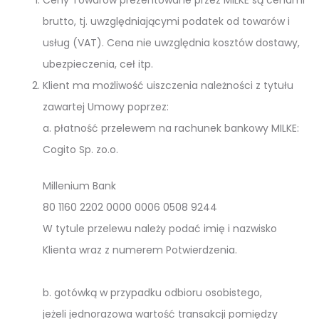
Ceny Towarów prezentowane przez MILKE są cenami
brutto, tj. uwzględniającymi podatek od towarów i
usług (VAT). Cena nie uwzględnia kosztów dostawy,
ubezpieczenia, ceł itp.
Klient ma możliwość uiszczenia należności z tytułu
zawartej Umowy poprzez:
a. płatność przelewem na rachunek bankowy MILKE:
Cogito Sp. zo.o.
Millenium Bank
80 1160 2202 0000 0006 0508 9244
W tytule przelewu należy podać imię i nazwisko
Klienta wraz z numerem Potwierdzenia.
b. gotówką w przypadku odbioru osobistego,
jeżeli jednorazowa wartość transakcji pomiędzy