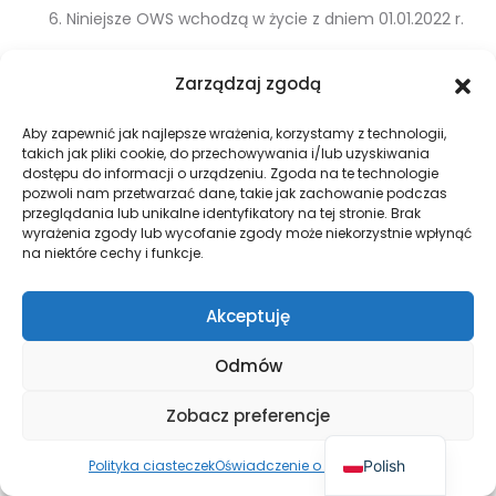
Niniejsze OWS wchodzą w życie z dniem 01.01.2022 r.
Zarządzaj zgodą
INFORMACJE DOTYCZĄCE KORZYSTANIA Z
PRAWA ODSTĄPIENIA OD UMOWY
Aby zapewnić jak najlepsze wrażenia, korzystamy z technologii,
POUCZENIE O ODSTĄPIENIU OD UMOWY
takich jak pliki cookie, do przechowywania i/lub uzyskiwania
dostępu do informacji o urządzeniu. Zgoda na te technologie
pozwoli nam przetwarzać dane, takie jak zachowanie podczas
przeglądania lub unikalne identyfikatory na tej stronie. Brak
wyrażenia zgody lub wycofanie zgody może niekorzystnie wpłynąć
Prawo odstąpienia od umowy
na niektóre cechy i funkcje.
Klient ma prawo odstąpić od niniejszej umowy w terminie
Akceptuję
14 dni bez podania jakiejkolwiek przyczyny. Termin do
Odmów
odstąpienia od umowy wygasa po upływie 14 dni od dnia,
w którym Klient wszedł w posiadanie rzeczy lub w którym
Zobacz preferencje
osoba trzecia inna niż przewoźnik i wskazana przez Klienta
weszła w posiadanie rzeczy.
Polish
Polityka ciasteczek
Oświadczenie o prywatności