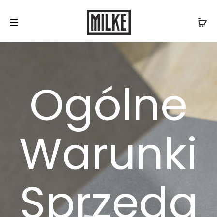
Skontaktuj się z nami:
577 507 300
/
biuro@milke.se
Ogólne
Warunki
Sprzeda