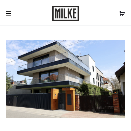
Skontaktuj się z nami:
577 507 300
/
biuro@milke.se