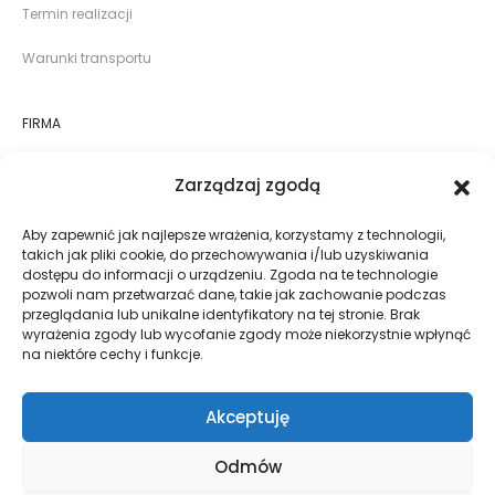
Termin realizacji
Warunki transportu
FIRMA
O nas
Zarządzaj zgodą
Sklep
Aby zapewnić jak najlepsze wrażenia, korzystamy z technologii,
takich jak pliki cookie, do przechowywania i/lub uzyskiwania
Realizacje
dostępu do informacji o urządzeniu. Zgoda na te technologie
pozwoli nam przetwarzać dane, takie jak zachowanie podczas
Blog
przeglądania lub unikalne identyfikatory na tej stronie. Brak
wyrażenia zgody lub wycofanie zgody może niekorzystnie wpłynąć
na niektóre cechy i funkcje.
Kontakt
Akceptuję
Odmów
Copyright © 2026