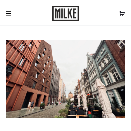
Skontaktuj się z nami:
577 507 300
/
biuro@milke.se