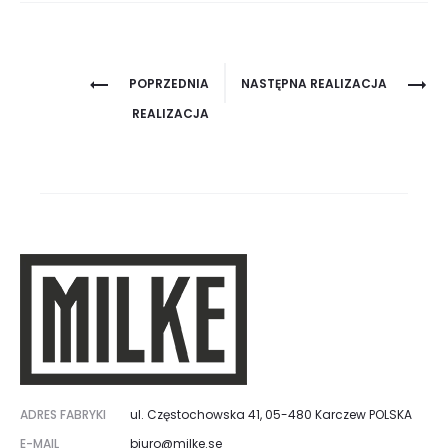
Project
POPRZEDNIA
NASTĘPNA REALIZACJA
navigation
REALIZACJA
ADRES FABRYKI
ul. Częstochowska 41, 05-480 Karczew POLSKA
E-MAIL
biuro@milke.se