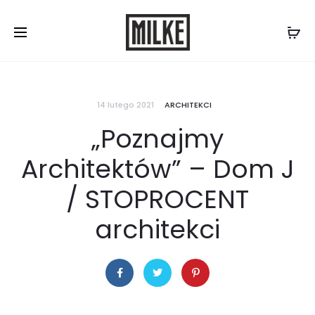
Skontaktuj się z nami:
577 507 300
/
biuro@milke.se
14 lutego 2021
ARCHITEKCI
„Poznajmy
Architektów” – Dom J
/ STOPROCENT
architekci