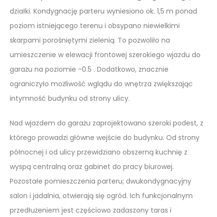
działki. Kondygnację parteru wyniesiono ok. 1,5 m ponad
poziom istniejącego terenu i obsypano niewielkimi
skarpami porośniętymi zielenią. To pozwoliło na
umieszczenie w elewacji frontowej szerokiego wjazdu do
garażu na poziomie -0.5 . Dodatkowo, znacznie
ograniczyło możliwość wglądu do wnętrza zwiększając
intymność budynku od strony ulicy.
Nad wjazdem do garażu zaprojektowano szeroki podest, z
którego prowadzi główne wejście do budynku. Od strony
północnej i od ulicy przewidziano obszerną kuchnię z
wyspą centralną oraz gabinet do pracy biurowej.
Pozostałe pomieszczenia parteru; dwukondygnacyjny
salon i jadalnia, otwierają się ogród. Ich funkcjonalnym
przedłużeniem jest częściowo zadaszony taras i