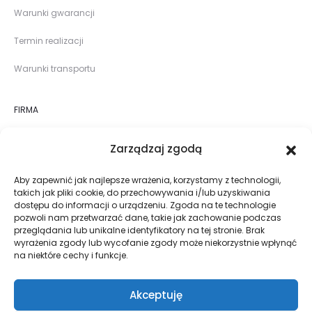
Warunki gwarancji
Termin realizacji
Warunki transportu
FIRMA
O nas
Zarządzaj zgodą
Sklep
Aby zapewnić jak najlepsze wrażenia, korzystamy z technologii,
takich jak pliki cookie, do przechowywania i/lub uzyskiwania
Realizacje
dostępu do informacji o urządzeniu. Zgoda na te technologie
pozwoli nam przetwarzać dane, takie jak zachowanie podczas
Blog
przeglądania lub unikalne identyfikatory na tej stronie. Brak
wyrażenia zgody lub wycofanie zgody może niekorzystnie wpłynąć
na niektóre cechy i funkcje.
Kontakt
Akceptuję