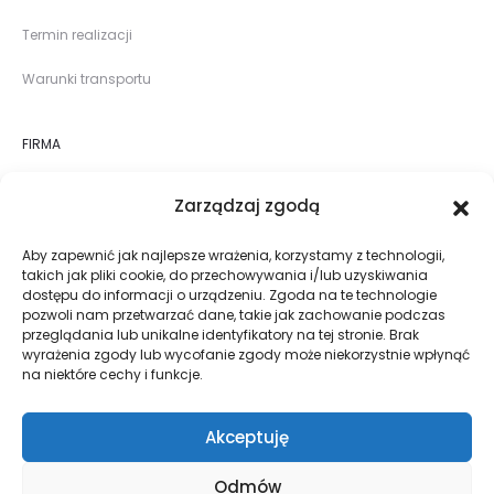
Termin realizacji
Warunki transportu
FIRMA
O nas
Zarządzaj zgodą
Sklep
Aby zapewnić jak najlepsze wrażenia, korzystamy z technologii,
takich jak pliki cookie, do przechowywania i/lub uzyskiwania
Realizacje
dostępu do informacji o urządzeniu. Zgoda na te technologie
pozwoli nam przetwarzać dane, takie jak zachowanie podczas
Blog
przeglądania lub unikalne identyfikatory na tej stronie. Brak
wyrażenia zgody lub wycofanie zgody może niekorzystnie wpłynąć
na niektóre cechy i funkcje.
Kontakt
Akceptuję
Odmów