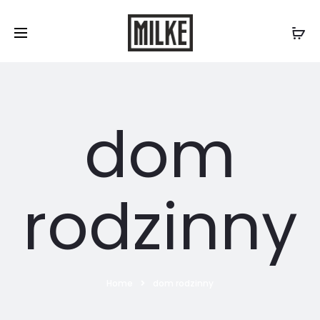
Skontaktuj się z nami:
577 507 300
/
biuro@milke.se
dom
rodzinny
Home
dom rodzinny