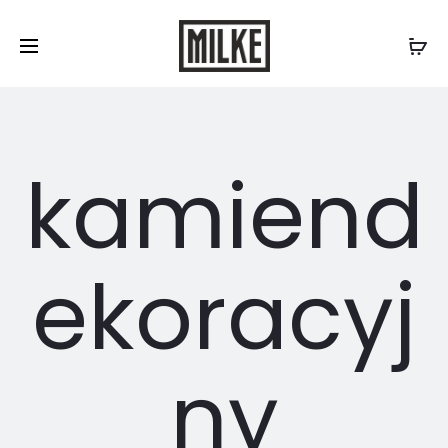
Skontaktuj się z nami:
577 507 300
/
biuro@milke.se
kamiend
ekoracyj
ny