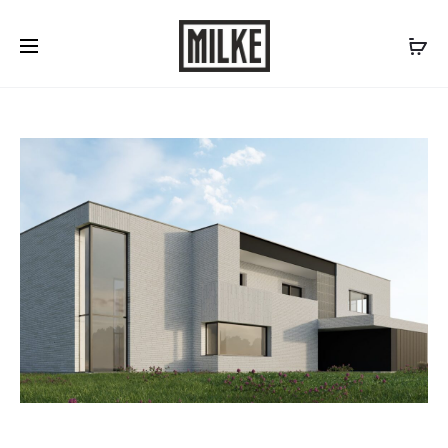
Skontaktuj się z nami:
577 507 300
/
biuro@milke.se