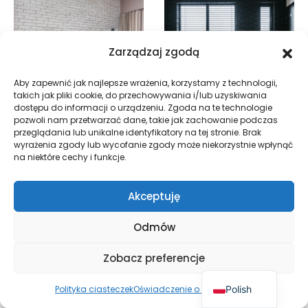
Zarządzaj zgodą
Aby zapewnić jak najlepsze wrażenia, korzystamy z technologii,
takich jak pliki cookie, do przechowywania i/lub uzyskiwania
dostępu do informacji o urządzeniu. Zgoda na te technologie
pozwoli nam przetwarzać dane, takie jak zachowanie podczas
przeglądania lub unikalne identyfikatory na tej stronie. Brak
Stara Cegła – płytka
Nowa Cegła – płytka
wyrażenia zgody lub wycofanie zgody może niekorzystnie wpłynąć
ceglana dekoracyjna –
ceglana dekoracyjna –
na niektóre cechy i funkcje.
kolor biel skalna
kolor antracytowy
3.46
zł
/szt.
3.46
zł
/szt.
Akceptuję
Odmów
Zobacz preferencje
Polish
Polityka ciasteczek
Oświadczenie o prywatności