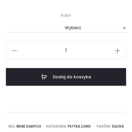
Kolor
ilość
Long
-
płytka
Dodaj do koszyka
ceglana
dekoracyjna
długa
SKU:
BRAK DANYCH
KATEGORIA:
PŁYTKA LONG
TAGÓW:
DŁUGA