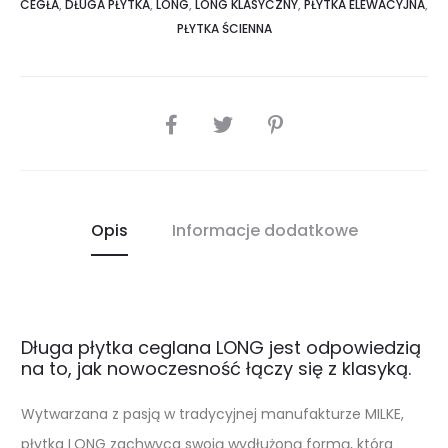
CEGŁA
,
DŁUGA PŁYTKA
,
LONG
,
LONG KLASYCZNY
,
PŁYTKA ELEWACYJNA
,
PŁYTKA ŚCIENNA
SHARE
Opis
Informacje dodatkowe
Długa płytka ceglana LONG jest odpowiedzią
na to, jak nowoczesność łączy się z klasyką.
Wytwarzana z pasją w tradycyjnej manufakturze MILKE,
płytka LONG zachwyca swoją wydłużoną formą, która