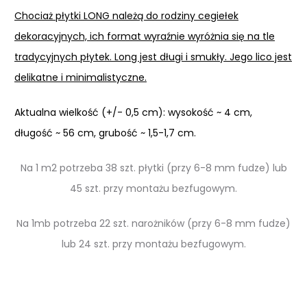
Chociaż płytki LONG należą do rodziny cegiełek
dekoracyjnych, ich format wyraźnie wyróżnia się na tle
tradycyjnych płytek. Long jest długi i smukły. Jego lico jest
delikatne i minimalistyczne.
Aktualna wielkość (+/- 0,5 cm): wysokość ~ 4 cm,
długość ~ 56 cm, grubość ~ 1,5-1,7 cm.
Na 1 m2 potrzeba 38 szt. płytki (przy 6-8 mm fudze)
lub
45 szt. przy montażu bezfugowym.
Na 1mb potrzeba 22 szt. narożników (przy 6-8 mm fudze)
lub 24 szt. przy montażu bezfugowym.