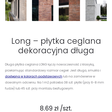
Long – płytka ceglana
dekoracyjna długa
Długa płytka ceglana LONG łączy nowoczesność z klasyką,
przełamując standardowy rozmiar cegieł. Jest długa, smukła i
dostępna w kolorach podstawowych
lub na zamówienie w
dowolnym odcieniu. Na 1 m2 potrzeba 38 szt. płytki (przy 6-8 mm
fudze) lub 45 szt. przy montażu bezfugowym.
8.69
zł
/szt.