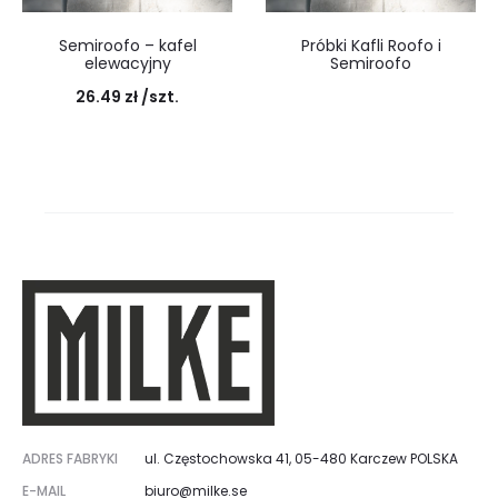
Semiroofo – kafel
Próbki Kafli Roofo i
elewacyjny
Semiroofo
26.49
zł
/szt.
ADRES FABRYKI
ul. Częstochowska 41, 05-480 Karczew POLSKA
E-MAIL
biuro@milke.se