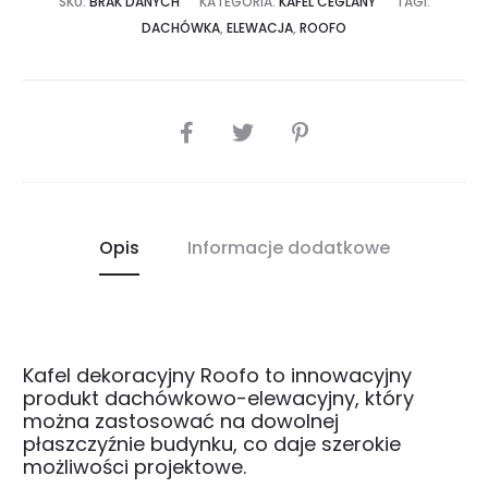
SKU:
BRAK DANYCH
KATEGORIA:
KAFEL CEGLANY
TAGI:
DACHÓWKA
,
ELEWACJA
,
ROOFO
SHARE
Opis
Informacje dodatkowe
Kafel dekoracyjny Roofo to innowacyjny
produkt dachówkowo-elewacyjny, który
można zastosować na dowolnej
płaszczyźnie budynku, co daje szerokie
możliwości projektowe.