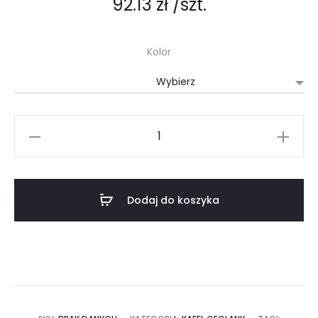
92.13
zł
/szt.
Kolor
ilość
Roofo
-
kafel
Dodaj do koszyka
elewacyjno-
dachowy