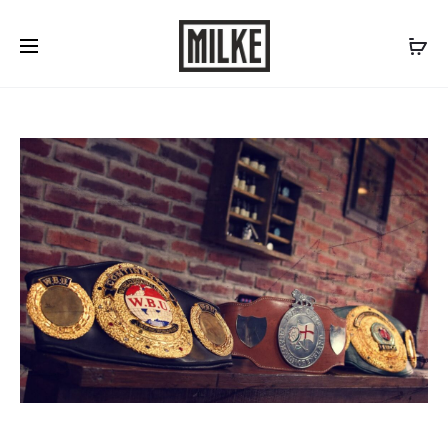
Skontaktuj się z nami:
577 507 300
/
biuro@milke.se