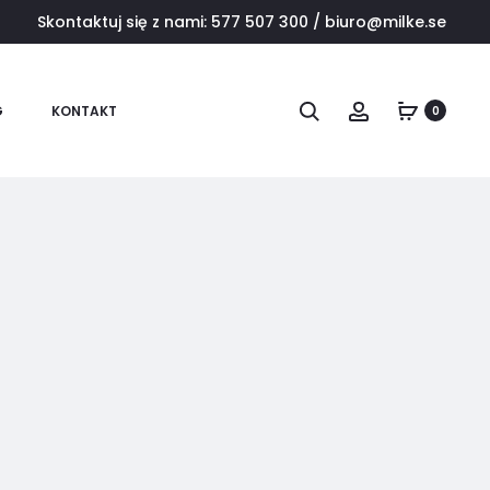
Skontaktuj się z nami:
577 507 300
/
biuro@milke.se
Szukaj
Konto
G
KONTAKT
0