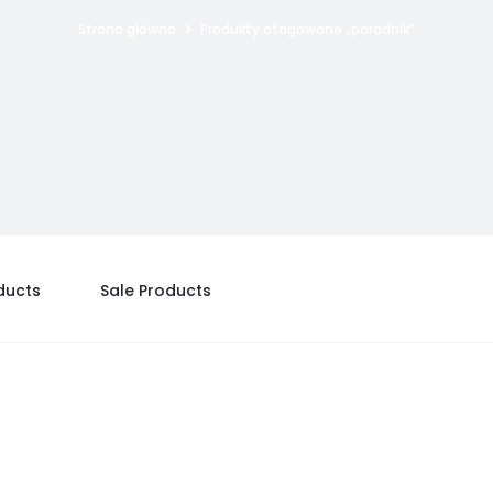
Strona główna
Produkty otagowane „poradnik”
ducts
Sale Products