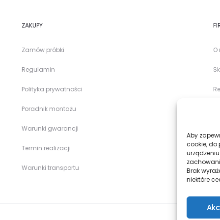
ZAKUPY
FI
Zamów próbki
O
Regulamin
Sk
Polityka prywatności
Re
Poradnik montażu
Bl
Warunki gwarancji
Ko
Aby zapewni
cookie, do
Termin realizacji
urządzeniu
zachowanie
Warunki transportu
Brak wyraż
niektóre ce
Akc