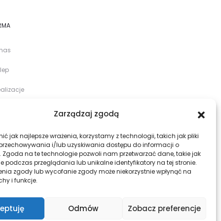
RMA
 nas
lep
alizacje
og
Zarządzaj zgodą
ntakt
ć jak najlepsze wrażenia, korzystamy z technologii, takich jak pliki
 przechowywania i/lub uzyskiwania dostępu do informacji o
. Zgoda na te technologie pozwoli nam przetwarzać dane, takie jak
 podczas przeglądania lub unikalne identyfikatory na tej stronie.
enia zgody lub wycofanie zgody może niekorzystnie wpłynąć na
chy i funkcje.
eptuję
Odmów
Zobacz preferencje